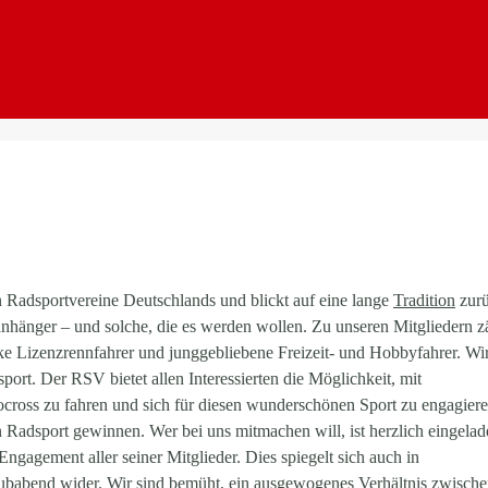
n Radsportvereine Deutschlands und blickt auf eine lange
Tradition
zurü
anhänger – und solche, die es werden wollen. Zu unseren Mitgliedern z
ke Lizenzrennfahrer und junggebliebene Freizeit- und Hobbyfahrer. Wir
port. Der RSV bietet allen Interessierten die Möglichkeit, mit
cross zu fahren und sich für diesen wunderschönen Sport zu engagiere
Radsport gewinnen. Wer bei uns mitmachen will, ist herzlich eingelad
ngagement aller seiner Mitglieder. Dies spiegelt sich auch in
Clubabend wider. Wir sind bemüht, ein ausgewogenes Verhältnis zwisch